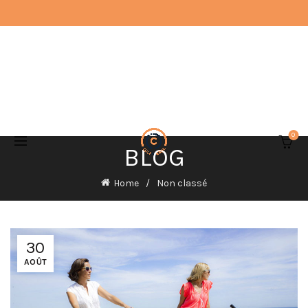
0
BLOG
Home
Non classé
30
AOÛT