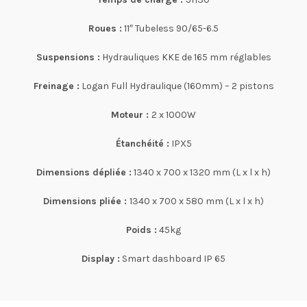
Roues :
11″ Tubeless 90/65-6.5
Suspensions :
Hydrauliques KKE de 165 mm réglables
Freinage :
Logan Full Hydraulique (160mm) – 2 pistons
Moteur :
2 x 1000W
Étanchéité :
IPX5
Dimensions dépliée :
1340 x 700 x 1320 mm (L x l x h)
Dimensions pliée :
1340 x 700 x 580 mm
(L x l x h)
Poids :
45kg
Display :
Smart dashboard IP 65