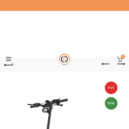
0
HOT
NEW