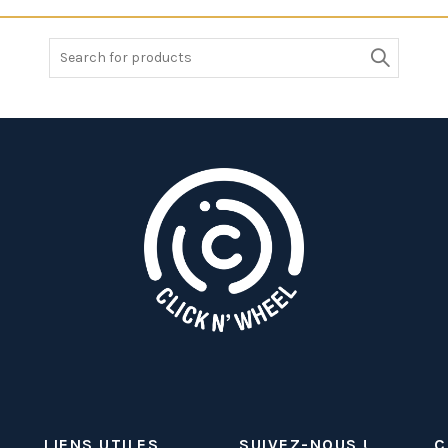
Search
for:
LIENS UTILES
SUIVEZ-NOUS !
C