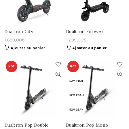
Dualtron City
Dualtron Forever
1 699,00
€
1 299,00
€
Ajouter au panier
Ajouter au panier
HOT
HOT
52V 14AH
52V 20AH
52V 25AH
Dualtron Pop Double
Dualtron Pop Mono