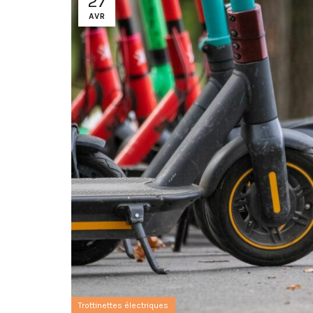
27
AVR
Trottinettes électriques