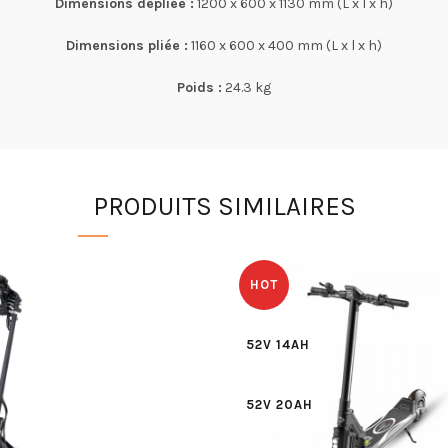
Dimensions dépliée :
1200 x 600 x 1130 mm (L x l x h)
Dimensions pliée :
1160 x 600 x 400 mm
(L x l x h)
Poids :
24.3 kg
PRODUITS SIMILAIRES
HOT
52V 14AH
52V 20AH