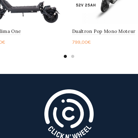
52V 25AH
lima One
Dualtron Pop Mono Moteur
0
€
799,00
€
ter au panier
En savoir plus