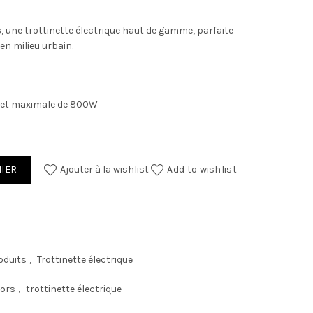
s
, une trottinette électrique haut de gamme, parfaite
en milieu urbain.
et maximale de 800W
 Plus
NIER
Ajouter à la wishlist
Add to wishlist
oduits
,
Trottinette électrique
ors
,
trottinette électrique