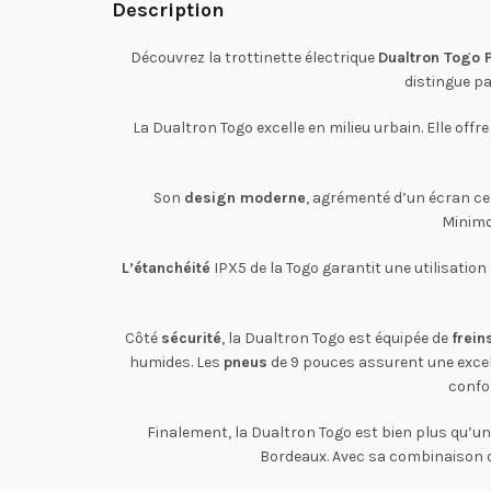
Description
Découvrez la trottinette électrique
Dualtron Togo 
distingue p
La Dualtron Togo excelle en milieu urbain. Elle offr
Son
design moderne
, agrémenté d’un écran ce
Minimo
L’étanchéité
IPX5 de la Togo garantit une utilisatio
Côté
sécurité
, la Dualtron Togo est équipée de
frein
humides. Les
pneus
de 9 pouces assurent une excel
confor
Finalement, la Dualtron Togo est bien plus qu’u
Bordeaux. Avec sa combinaison de