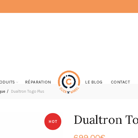
ODUITS
RÉPARATION
LE BLOG
CONTACT
que
Dualtron Togo Plus
Dualtron To
HOT
699,00
€