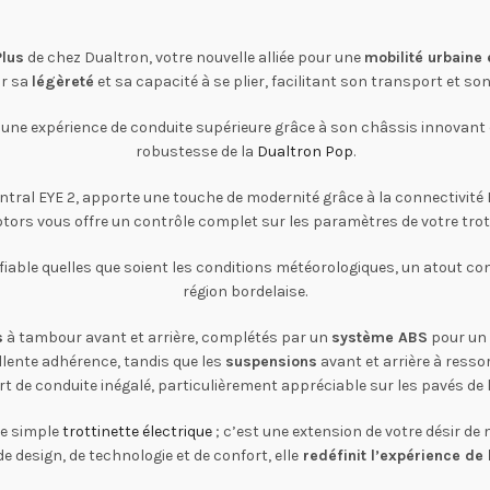
Plus
de chez Dualtron, votre nouvelle alliée pour une
mobilité urbaine
ar sa
légèreté
et sa capacité à se plier, facilitant son transport et s
e une expérience de conduite supérieure grâce à son châssis innovant qu
robustesse de la
Dualtron Pop
.
ntral EYE 2, apporte une touche de modernité grâce à la connectivité
tors vous offre un contrôle complet sur les paramètres de votre trott
n fiable quelles que soient les conditions météorologiques, un atout 
région bordelaise.
s
à tambour avant et arrière, complétés par un
système ABS
pour un 
lente adhérence, tandis que les
suspensions
avant et arrière à ressor
t de conduite inégalé, particulièrement appréciable sur les pavés de la
ne simple
trottinette électrique
; c’est une extension de votre désir de m
 design, de technologie et de confort, elle
redéfinit l’expérience de l