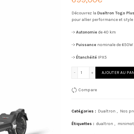
Découvrez la
Dualtron Togo Plu
pour allier performance et style 
->
Autonomie
de 40 km
->
Puissance
nominale de 650W 
->
Étanchéité
IPX5
quantité de Dualtron Togo
AJOUTER AU PA
Compare
Catégories :
Dualtron
,
Nos pr
Étiquettes :
dualtron
,
minimot