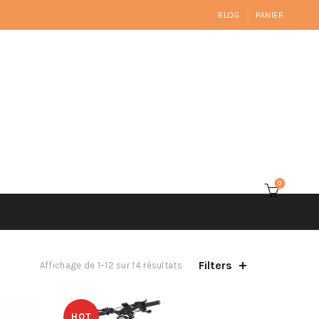
BLOG
PANIER
0
Filters
Affichage de 1–12 sur 14 résultats
HOT