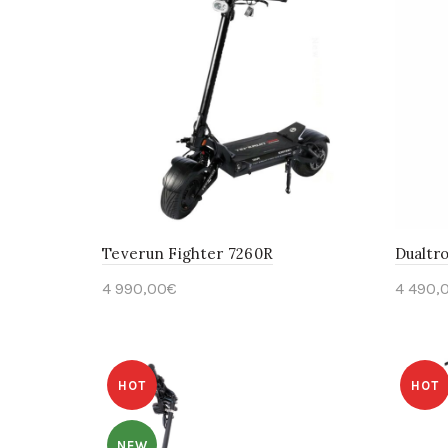
Teverun Fighter 7260R
Dualtr
4 990,00
€
4 490,
En savoir plus
En s
HOT
HOT
NEW