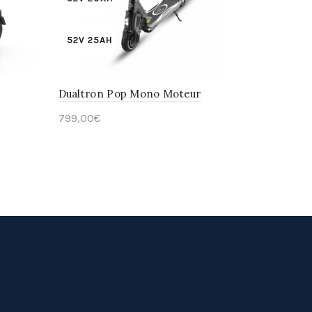
52V 25AH
Dualtron Pop Mono Moteur
799,00
€
En savoir plus