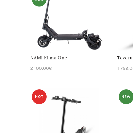
NAMI Klima One
Teveru
2 100,00
€
1 799,0
Ajouter au panier
En s
HOT
NEW