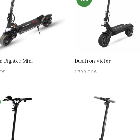
n Fighter Mini
Dualtron Victor
0
€
1 799,00
€
avoir plus
En savoir plus