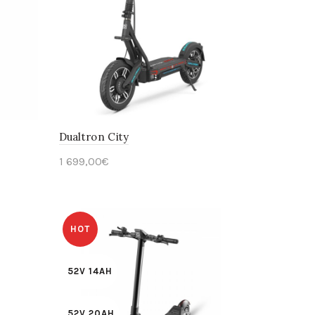
Dualtron City
1 699,00
€
Ajouter au panier
HOT
52V 14AH
52V 20AH