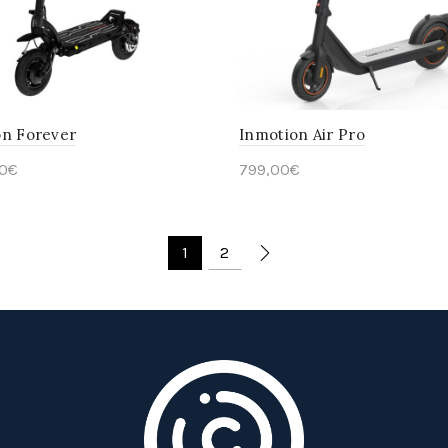
on Forever
Inmotion Air Pro
0
€
799,00
€
ter au panier
En savoir plus
1
2