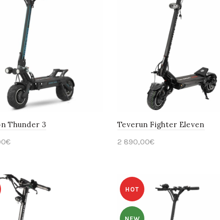
on Thunder 3
Teverun Fighter Eleven
00
€
2 890,00
€
avoir plus
En savoir plus
HOT
NEW