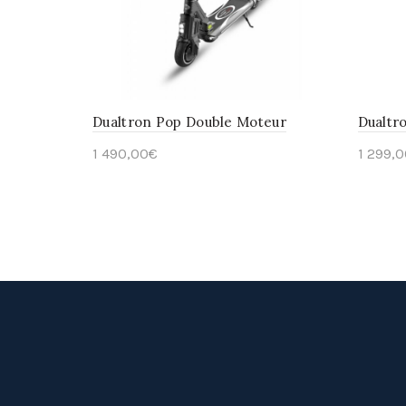
Dualtron Pop Double Moteur
Dualtr
1 490,00
€
1 299,0
En savoir plus
Ajou