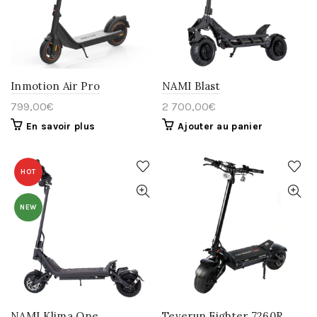
Inmotion Air Pro
NAMI Blast
799,00
€
2 700,00
€
En savoir plus
Ajouter au panier
HOT
NEW
NAMI Klima One
Teverun Fighter 7260R